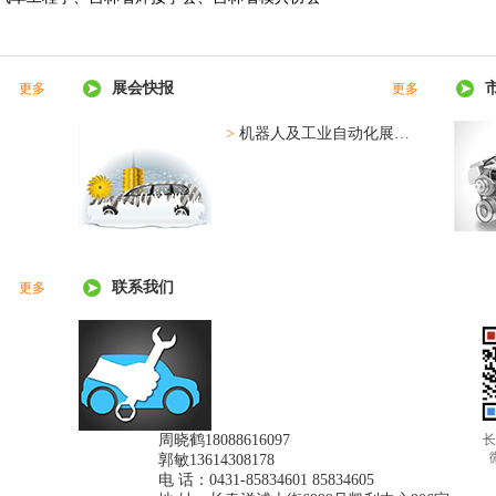
展会快报
更多
更多
>
机器人及工业自动化展位图
联系我们
更多
周晓鹤18088616097
长
郭敏13614308178
电 话：0431-85834601 85834605