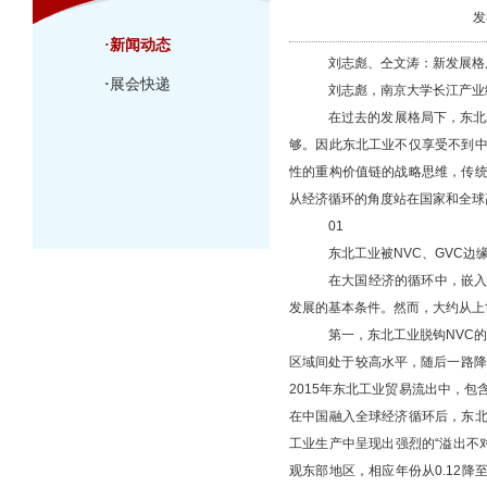
发
·
新闻动态
刘志彪、仝文涛：新发展格
·
展会快递
刘志彪，南京大学长江产业
在过去的发展格局下，东北
够。因此东北工业不仅享受不到
性的重构价值链的战略思维，传
从经济循环的角度站在国家和全球
01
东北工业被
NVC、GVC边
在大国经济的循环中，嵌
发展的基本条件。然而，大约从上
第一，东北工业脱钩
NVC
区域间处于较高水平，随后一路降至
2015年东北工业贸易流出中，包
在中国融入全球经济循环后，东
工业生产中呈现出强烈的“溢出不对称
观东部地区，相应年份从0.12降至0